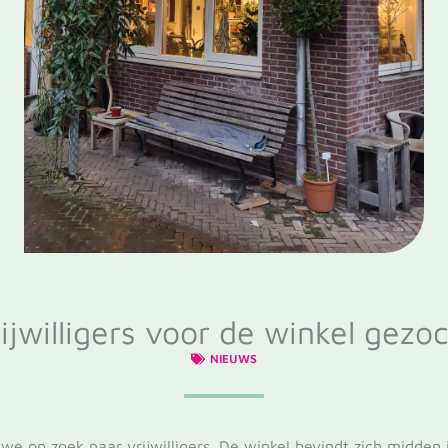
ijwilligers voor de winkel gezo
NIEUWS
 we op zoek naar vrijwilligers. De winkel bevindt zich midden 