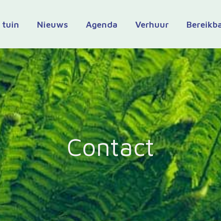
 tuin
Nieuws
Agenda
Verhuur
Bereikb
Contact