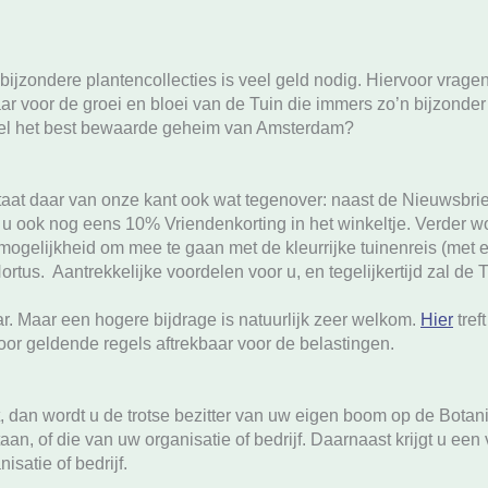
ijzondere plantencollecties is veel geld nodig. Hiervoor vrage
ar voor de groei en bloei van de Tuin die immers zo’n bijzonder
 wel het best bewaarde geheim van Amsterdam?
aat daar van onze kant ook wat tegenover: naast de Nieuwsbrief
jgt u ook nog eens 10% Vriendenkorting in het winkeltje. Verder w
 mogelijkheid om mee te gaan met de kleurrijke tuinenreis (met e
us. Aantrekkelijke voordelen voor u, en tegelijkertijd zal de 
ar. Maar een hogere bijdrage is natuurlijk zeer welkom.
Hier
tref
or geldende regels aftrekbaar voor de belastingen.
t, dan wordt u de trotse bezitter van uw eigen boom op de Botan
, of die van uw organisatie of bedrijf. Daarnaast krijgt u een
satie of bedrijf.