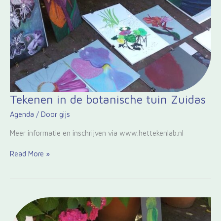
Tekenen
Tekenen in de botanische tuin Zuidas
in
Agenda
/ Door
gijs
de
botanische
Meer informatie en inschrijven via www.hettekenlab.nl
tuin
Zuidas
Read More »