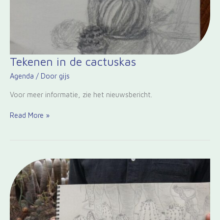
Tekenen
Tekenen in de cactuskas
in
Agenda
/ Door
gijs
de
cactuskas
Voor meer informatie, zie het nieuwsbericht.
Read More »