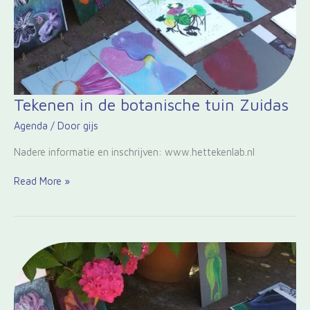
Tekenen
Tekenen in de botanische tuin Zuidas
in
Agenda
/ Door
gijs
de
botanische
Nadere informatie en inschrijven: www.hettekenlab.nl
tuin
Zuidas
Read More »