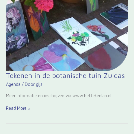
Tekenen
Tekenen in de botanische tuin Zuidas
in
Agenda
/ Door
gijs
de
botanische
Meer informatie en inschrijven via www.hettekenlab.nl
tuin
Zuidas
Read More »