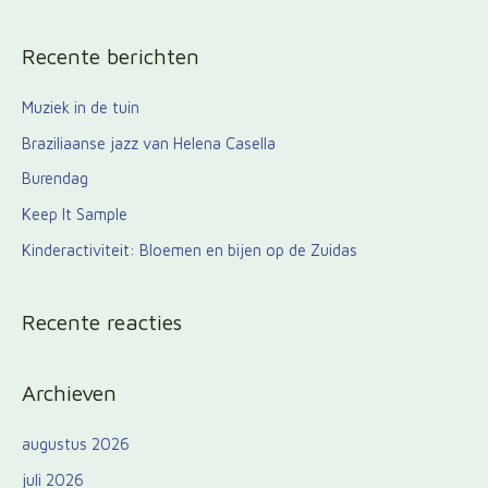
o
e
Recente berichten
k
n
Muziek in de tuin
a
Braziliaanse jazz van Helena Casella
a
Burendag
r
Keep It Sample
:
Kinderactiviteit: Bloemen en bijen op de Zuidas
Recente reacties
Archieven
augustus 2026
juli 2026