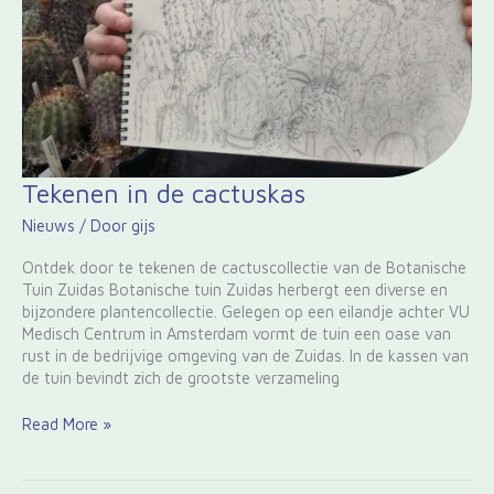
Tekenen
Tekenen in de cactuskas
in
Nieuws
/ Door
gijs
de
cactuskas
Ontdek door te tekenen de cactuscollectie van de Botanische
Tuin Zuidas Botanische tuin Zuidas herbergt een diverse en
bijzondere plantencollectie. Gelegen op een eilandje achter VU
Medisch Centrum in Amsterdam vormt de tuin een oase van
rust in de bedrijvige omgeving van de Zuidas. In de kassen van
de tuin bevindt zich de grootste verzameling
Read More »