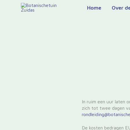
Ga
Home
Over de
naar
de
inhoud
In ruim een uur laten 
zich tot twee dagen va
rondleiding@botanische
De kosten bedragen EUR