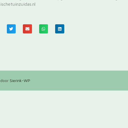
ischetuinzuidas.nl
 door
Sierink-WP