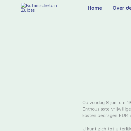
Ga
Home
Over de
naar
de
inhoud
Op zondag 8 juni om 13
Enthousiaste vrijwilli
kosten bedragen EUR 7,
U kunt zich tot uiterl