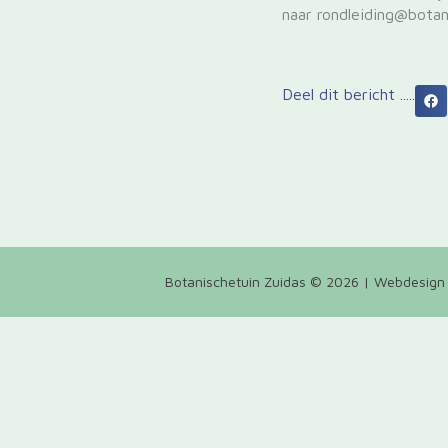
naar rondleiding@botan
Deel dit bericht .....
Botanischetuin Zuidas © 2026 | Webdesign