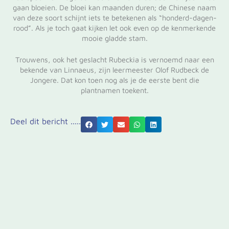
gaan bloeien. De bloei kan maanden duren; de Chinese naam
van deze soort schijnt iets te betekenen als “honderd-dagen-
rood”. Als je toch gaat kijken let ook even op de kenmerkende
mooie gladde stam.
Trouwens, ook het geslacht Rubeckia is vernoemd naar een
bekende van Linnaeus, zijn leermeester Olof Rudbeck de
Jongere. Dat kon toen nog als je de eerste bent die
plantnamen toekent.
Deel dit bericht .....
Volg
VORIGE
Volgende
Haemanthus albiflos
Vorige
Crinum x powellii