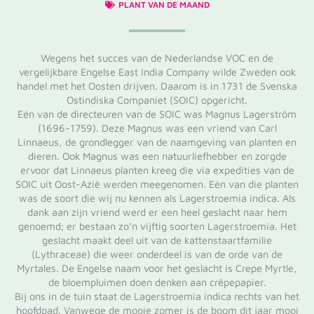
PLANT VAN DE MAAND
Wegens het succes van de Nederlandse VOC en de
vergelijkbare Engelse East India Company wilde Zweden ook
handel met het Oosten drijven. Daarom is in 1731 de Svenska
Ostindiska Companiet (SOIC) opgericht.
Eén van de directeuren van de SOIC was Magnus Lagerström
(1696-1759). Deze Magnus was een vriend van Carl
Linnaeus, de grondlegger van de naamgeving van planten en
dieren. Ook Magnus was een natuurliefhebber en zorgde
ervoor dat Linnaeus planten kreeg die via expedities van de
SOIC uit Oost-Azië werden meegenomen. Eén van die planten
was de soort die wij nu kennen als Lagerstroemia indica. Als
dank aan zijn vriend werd er een heel geslacht naar hem
genoemd; er bestaan zo’n vijftig soorten Lagerstroemia. Het
geslacht maakt deel uit van de kattenstaartfamilie
(Lythraceae) die weer onderdeel is van de orde van de
Myrtales. De Engelse naam voor het geslacht is Crepe Myrtle,
de bloempluimen doen denken aan crêpepapier.
Bij ons in de tuin staat de Lagerstroemia indica rechts van het
hoofdpad. Vanwege de mooie zomer is de boom dit jaar mooi