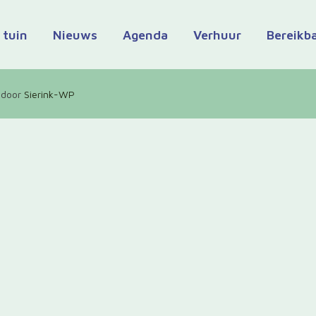
 tuin
Nieuws
Agenda
Verhuur
Bereikb
 door
Sierink-WP